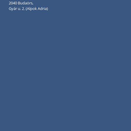
2040 Budaörs,
Gyár u. 2. (Alpok Adria)
Telefon
+36 1 250-3375
Fax:
+36 1 250-3374
E-mail
:
info@tegolazsindely.hu
Impresszum